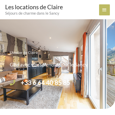
Aller
Les locations de Claire
Men
au
Séjours de charme dans le Sancy
contenu
Princ
L'Atelier de Claire
Gîte avec vue splendide sur le Sancy
+33 6 64 40 85 85